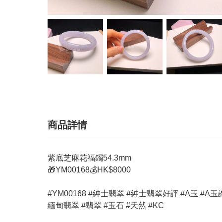
商品詳情
紫底芝麻花福鐲54.3mm
🎁YM00168💰HK$8000
#YM00168 #紳士翡翠 #紳士翡翠好評 #A玉 #A玉證書 #玉器 
緬甸翡翠 #翡翠 #玉石 #天然 #KC