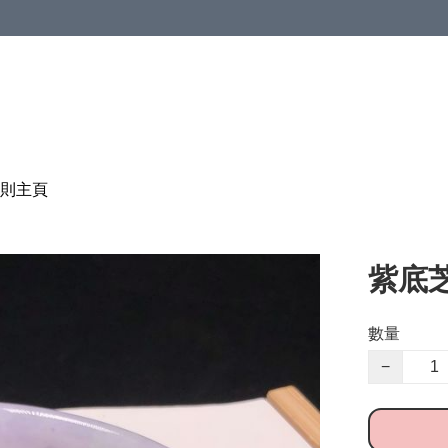
則
主頁
紫底芝
數量
−