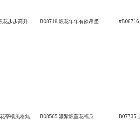
茄紫飄花步步高升
B08718 飄花年年有餘吊墜
#B0871
紫飄花亭樓風格無
B08565 濃紫飄藍花福瓜
B0773