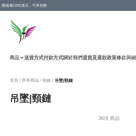
購物滿1000港元，可享包郵
商品
送貨方式
付款方式
關於我們
退貨及退款政策
條款與細
首頁
/
所有商品
/
/
頸飾
吊墜|頸鏈
吊墜|頸鏈
36項 商品