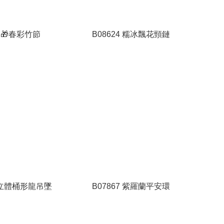
6 🎁春彩竹節
B08624 糯冰飄花頸鏈
5 立體桶形龍吊墜
B07867 紫羅蘭平安環