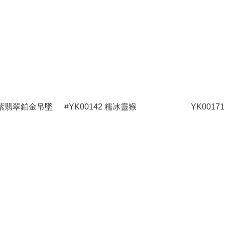
1 圍鑽正紫翡翠鉑金吊墜
#YK00142 糯冰靈猴
YK001