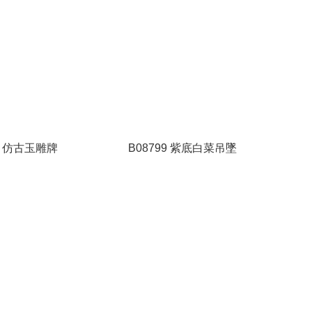
71 仿古玉雕牌
B08799 紫底白菜吊墜