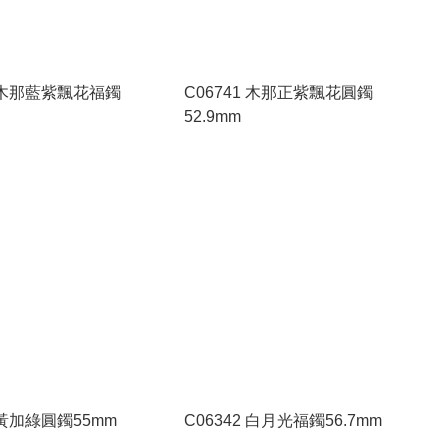
2 木那藍紫飄花福鐲
C06741 木那正紫飄花圓鐲
52.9mm
0 黃加綠圓鐲55mm
C06342 白月光福鐲56.7mm