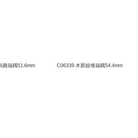
 烏雞福鐲51.6mm
C06339 木那姐堆福鐲54.4mm