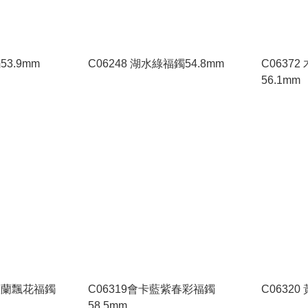
53.9mm
C06248 湖水綠福鐲54.8mm
C0637
56.1mm
紫羅蘭飄花福鐲
C06319會卡藍紫春彩福鐲
C0632
58.5mm