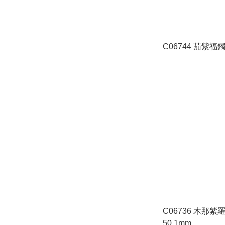
C06744 茄紫福鐲
C06736 木那
50.1mm