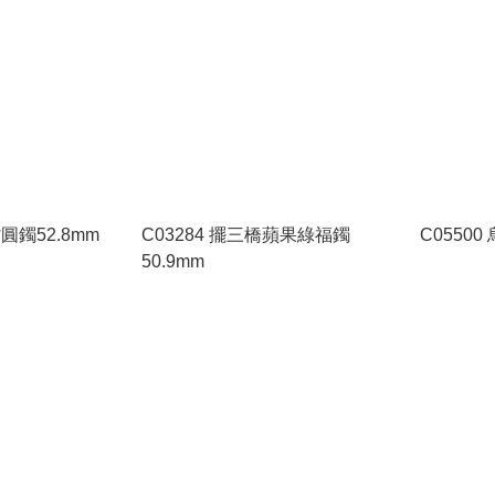
圓鐲52.8mm
C03284 擺三橋蘋果綠福鐲
C05500
50.9mm