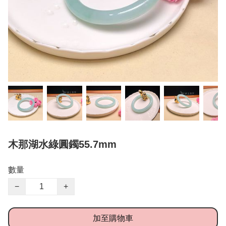
木那湖水綠圓鐲55.7mm
數量
−
+
加至購物車