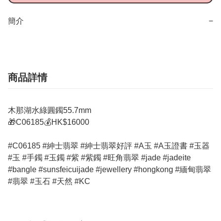
簡介
−
商品詳情
木那湖水綠圓鐲55.7mm
🎁C06185💰HK$16000
#C06185 #紳士翡翠 #紳士翡翠好評 #A玉 #A玉證書 #玉器
#玉 #手鐲 #玉鐲 #紫 #紫鐲 #旺角翡翠 #jade #jadeite
#bangle #sunsfeicuijade #jewellery #hongkong #緬甸翡翠
#翡翠 #玉石 #天然 #KC