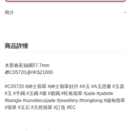
簡介
−
商品詳情
木那春彩福鐲57.7mm
🎁C05720💰HK$21000
#C05720 #紳士翡翠 #紳士翡翠好評 #A玉 #A玉證書 #玉器
#玉 #手鐲 #玉鐲 #紫 #紫鐲 #旺角翡翠 #jade #jadeite
#bangle #sunsfeicuijade #jewellery #hongkong #緬甸翡翠
#翡翠 #玉石 #天然翡翠 #訂造 #EC