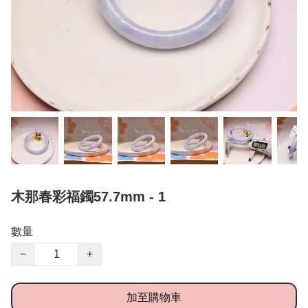
木那春彩福鐲57.7mm - 1
數量
−
+
加至購物車