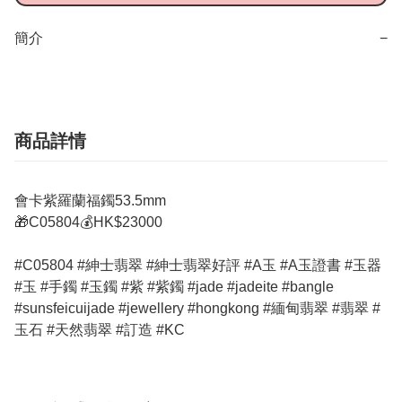
簡介
−
商品詳情
會卡紫羅蘭福鐲53.5mm
🎁C05804💰HK$23000
#C05804 #紳士翡翠 #紳士翡翠好評 #A玉 #A玉證書 #玉器
#玉 #手鐲 #玉鐲 #紫 #紫鐲 #jade #jadeite #bangle
#sunsfeicuijade #jewellery #hongkong #緬甸翡翠 #翡翠 #
玉石 #天然翡翠 #訂造 #KC